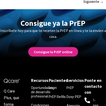
Siguiente
→
Consigue ya la PrEP
Inscríbete hoy para que te receten la PrEP en línea y te la envíen a
casa.
Consigue la PrEP online
Recursos
Pacientes
Servicios
Ponte en
contacto
Oportunidades
Login
PrEP
Q Care
con
de desarrollo
profesional
PrEP Refills
Doxy-PEP
Plus, que
1-
forma
Condiciones
Atención
888-