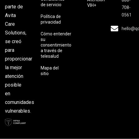
de servicio
VIH+
parte de
708-
0561
Avita
Política de
privacidad
Care
hello@q
Solutions,
Cómo entender
su
se creó
consentimiento
para
a través de
telesalud
proporcionar
la mejor
Mapa del
sitio
atención
posible
en
comunidades
vulnerables.