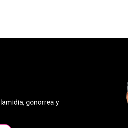
osición (PPrE)
Preguntas frecuentes
EN / ES
Profilaxis preexposición (PPrE)
clamidia, gonorrea y