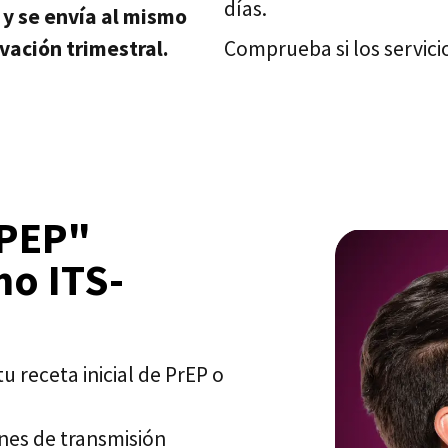
días.
e y se envía al mismo
vación trimestral.
Comprueba si los servici
-PEP"
mo ITS-
u receta inicial de PrEP o
ones de transmisión