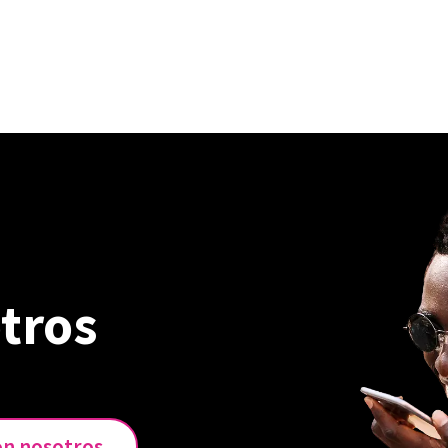
osición (PPrE)
Preguntas frecuentes
EN / ES
Profilaxis preexposición (PPrE)
tros
on nosotros