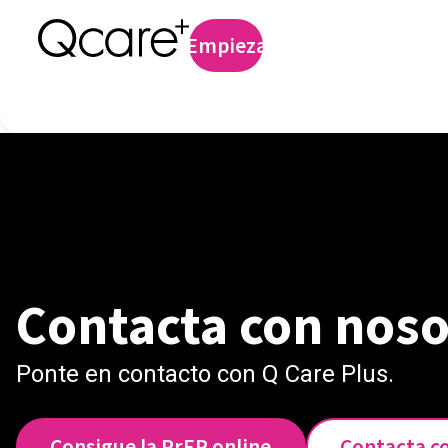
Profilaxis preexp
Empieza
Iniciar sesión
Contacta con noso
Ponte en contacto con Q Care Plus.
Consigue la PrEP online
Contacta c