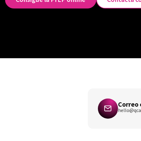
Correo 
hello@qca