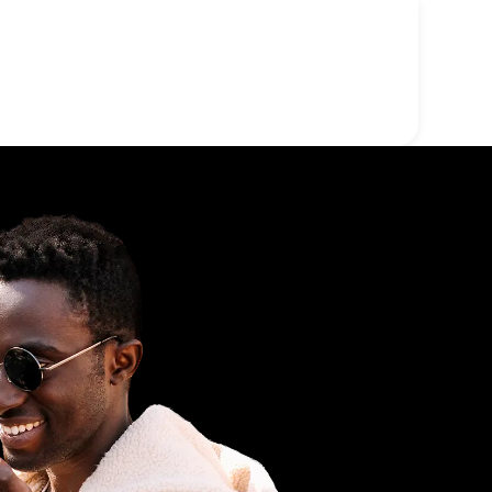
Quiénes somos
Comenzar
Doxy-PEP
Enlace Q Care