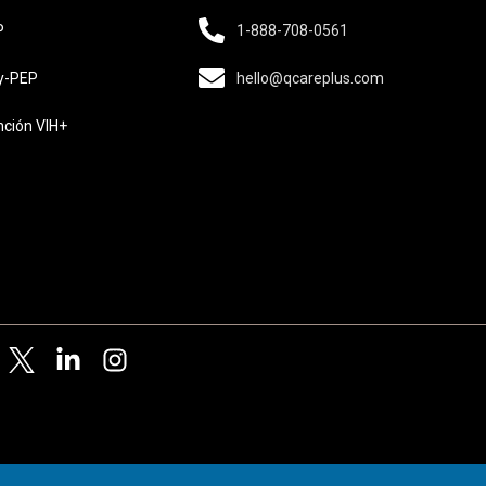
1-888-708-0561
P
y-PEP
hello@qcareplus.com
nción VIH+