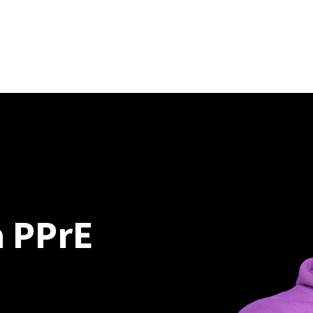
osición (PPrE)
Preguntas frecuentes
EN / ES
Profilaxis preexposición (PPrE)
a PPrE