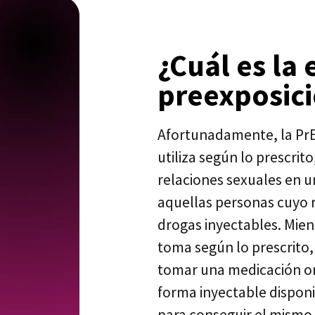
¿Cuál es la 
preexposic
Afortunadamente, la PrEP
utiliza según lo prescrit
relaciones sexuales en
aquellas personas cuyo r
drogas inyectables. Mient
toma según lo prescrito,
tomar una medicación ora
forma inyectable disponib
para conseguir el mismo 