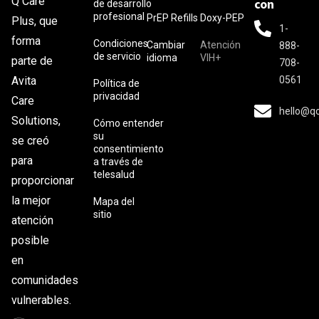
Q Care
con
de desarrollo
profesional
PrEP Refills
Doxy-PEP
Plus, que
1-
forma
Condiciones
Cambiar
Atención
888-
de servicio
idioma
VIH+
parte de
708-
0561
Avita
Política de
privacidad
Care
hello@q
Solutions,
Cómo entender
su
se creó
consentimiento
para
a través de
telesalud
proporcionar
la mejor
Mapa del
sitio
atención
posible
en
comunidades
vulnerables.