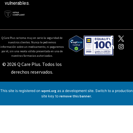
vulnerables.
Q Care Plus se toma muy en serio la seguridad de
nuestros clientes. Nunca te pediremos
información sobre un medicamento, ni pagaremos
por él, sin una receta válida presentada en una de
nuestras farmacias autorizadas.
© 2026 Q Care Plus. Todos los
derechos reservados.
This site is registered on
wpml.org
as a development site. Switch to a production
site key to
remove this banner
.