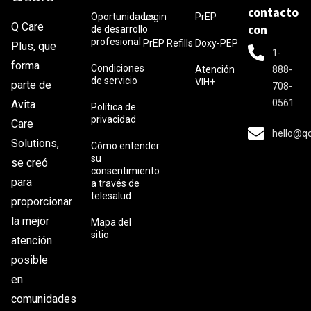
contacto
Oportunidades
Login
PrEP
Q Care
con
de desarrollo
profesional
PrEP Refills
Doxy-PEP
Plus, que
1-
forma
Condiciones
Atención
888-
de servicio
VIH+
parte de
708-
0561
Avita
Política de
privacidad
Care
hello@q
Solutions,
Cómo entender
su
se creó
consentimiento
para
a través de
telesalud
proporcionar
la mejor
Mapa del
sitio
atención
posible
en
comunidades