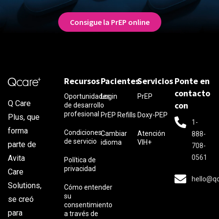
Consigue la PrEP online
Recursos
Pacientes
Servicios
Ponte en
contacto
Oportunidades
Login
PrEP
Q Care
con
de desarrollo
profesional
PrEP Refills
Doxy-PEP
Plus, que
1-
forma
Condiciones
Cambiar
Atención
888-
de servicio
idioma
VIH+
parte de
708-
0561
Avita
Política de
privacidad
Care
hello@q
Solutions,
Cómo entender
su
se creó
consentimiento
para
a través de