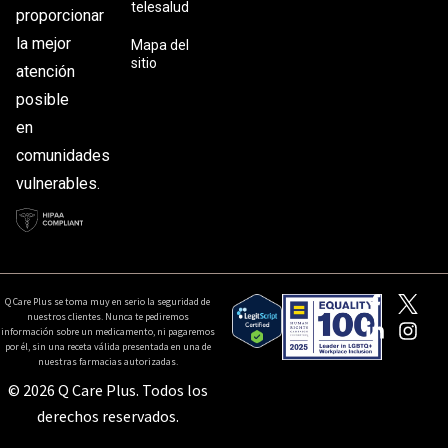
telesalud
proporcionar
la mejor
Mapa del
sitio
atención
posible
en
comunidades
vulnerables.
Q Care Plus se toma muy en serio la seguridad de
nuestros clientes. Nunca te pediremos
información sobre un medicamento, ni pagaremos
por él, sin una receta válida presentada en una de
nuestras farmacias autorizadas.
© 2026 Q Care Plus. Todos los
derechos reservados.