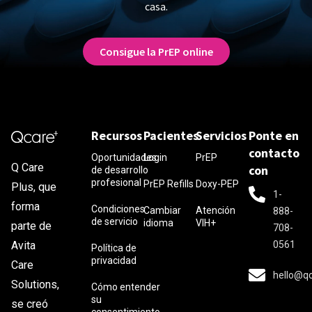
casa.
Consigue la PrEP online
Recursos
Pacientes
Servicios
Ponte en
contacto
Oportunidades
Login
PrEP
Q Care
con
de desarrollo
profesional
PrEP Refills
Doxy-PEP
Plus, que
1-
forma
Condiciones
Cambiar
Atención
888-
de servicio
idioma
VIH+
parte de
708-
0561
Avita
Política de
privacidad
Care
hello@q
Solutions,
Cómo entender
su
se creó