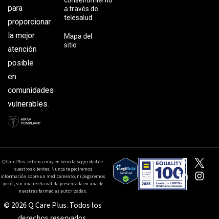
consentimiento
para
a través de
telesalud
proporcionar
la mejor
Mapa del
sitio
atención
posible
en
comunidades
vulnerables.
Q Care Plus se toma muy en serio la seguridad de
nuestros clientes. Nunca te pediremos
información sobre un medicamento, ni pagaremos
por él, sin una receta válida presentada en una de
nuestras farmacias autorizadas.
© 2026 Q Care Plus. Todos los
derechos reservados.