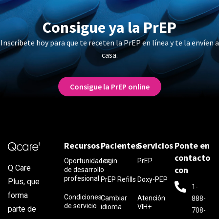
Consigue ya la PrEP
Inscríbete hoy para que te receten la PrEP en línea y te la envíen a
casa.
Consigue la PrEP online
Recursos
Pacientes
Servicios
Ponte en
contacto
Oportunidades
Login
PrEP
Q Care
con
de desarrollo
profesional
PrEP Refills
Doxy-PEP
Plus, que
1-
forma
Condiciones
Cambiar
Atención
888-
de servicio
idioma
VIH+
parte de
708-