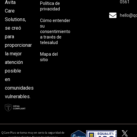
0561
Avita
Política de
privacidad
Care
hello@q
Solutions,
Cómo entender
su
se creó
consentimiento
para
a través de
telesalud
proporcionar
la mejor
Mapa del
sitio
atención
posible
en
comunidades
vulnerables.
Q Care Plus se toma muy en serio la seguridad de