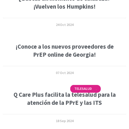
¡Vuelven los Humpkins!
24 Oct 2024
¡Conoce a los nuevos proveedores de
PrEP online de Georgia!
07 Oct 2024
SALUD SEXUAL
TELEPREP
TELESALUD
Q Care Plus facilita la telesalud para la
atención de la PPrE y las ITS
18 Sep 2024