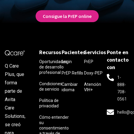
Consigue la PrEP online
Recursos
Pacientes
Servicios
Ponte en
contacto
Oportunidades
Login
PrEP
Q Care
con
de desarrollo
profesional
PrEP Refills
Doxy-PEP
Plus, que
1-
forma
Condiciones
Cambiar
Atención
888-
de servicio
idioma
VIH+
parte de
708-
0561
Avita
Política de
privacidad
Care
hello@q
Solutions,
Cómo entender
su
se creó
consentimiento
para
a través de