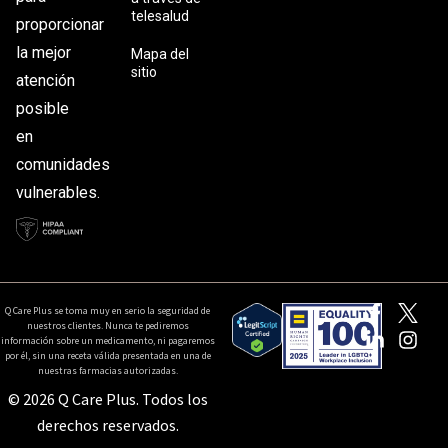
telesalud
proporcionar
la mejor
Mapa del
sitio
atención
posible
en
comunidades
vulnerables.
Q Care Plus se toma muy en serio la seguridad de
nuestros clientes. Nunca te pediremos
información sobre un medicamento, ni pagaremos
por él, sin una receta válida presentada en una de
nuestras farmacias autorizadas.
© 2026 Q Care Plus. Todos los
derechos reservados.