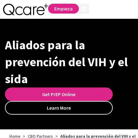
Empieza
Aliados para la
prevención del VIH y el
sida
Get PrEP Online
Learn More
Home
>
CBO Partners
>
Aliados para la prevención del VIH y el