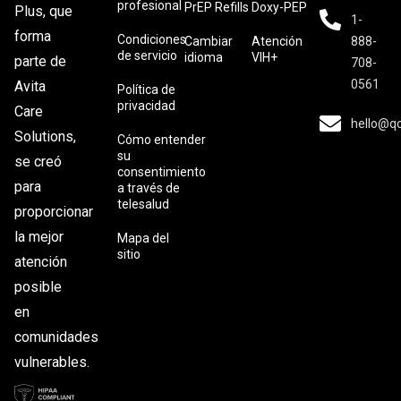
profesional
PrEP Refills
Doxy-PEP
Plus, que
1-
forma
Condiciones
Cambiar
Atención
888-
de servicio
idioma
VIH+
parte de
708-
0561
Avita
Política de
privacidad
Care
hello@q
Solutions,
Cómo entender
su
se creó
consentimiento
para
a través de
telesalud
proporcionar
la mejor
Mapa del
sitio
atención
posible
en
comunidades
vulnerables.