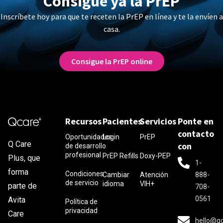
Consigue ya la PrEP
Inscríbete hoy para que te receten la PrEP en línea y te la envíen a
casa.
Consigue la PrEP online
Recursos
Pacientes
Servicios
Ponte en
contacto
Oportunidades
Login
PrEP
Q Care
con
de desarrollo
profesional
PrEP Refills
Doxy-PEP
Plus, que
1-
forma
Condiciones
Cambiar
Atención
888-
de servicio
idioma
VIH+
parte de
708-
0561
Avita
Política de
privacidad
Care
hello@q