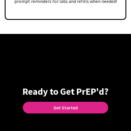
prompt reminders for labs and refills when needed!
Ready to Get PrEP'd?
Get Started