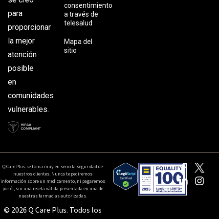
consentimiento
para
a través de
telesalud
proporcionar
la mejor
Mapa del
sitio
atención
posible
en
comunidades
vulnerables.
Q Care Plus se toma muy en serio la seguridad de
nuestros clientes. Nunca te pediremos
información sobre un medicamento, ni pagaremos
por él, sin una receta válida presentada en una de
nuestras farmacias autorizadas.
© 2026 Q Care Plus. Todos los