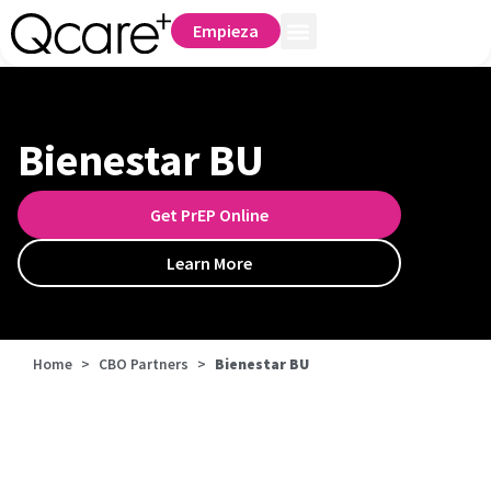
Empieza
Bienestar BU
Get PrEP Online
Learn More
Home
>
CBO Partners
>
Bienestar BU