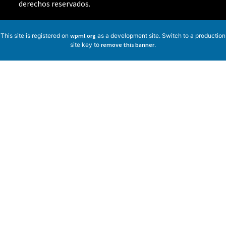
derechos reservados.
This site is registered on
wpml.org
as a development site. Switch to a production
site key to
remove this banner
.