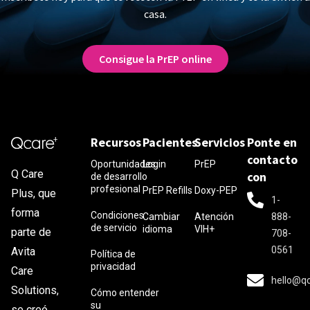
casa.
Consigue la PrEP online
Recursos
Pacientes
Servicios
Ponte en
contacto
Oportunidades
Login
PrEP
Q Care
con
de desarrollo
profesional
PrEP Refills
Doxy-PEP
Plus, que
1-
forma
Condiciones
Cambiar
Atención
888-
de servicio
idioma
VIH+
parte de
708-
0561
Avita
Política de
privacidad
Care
hello@q
Solutions,
Cómo entender
su
se creó