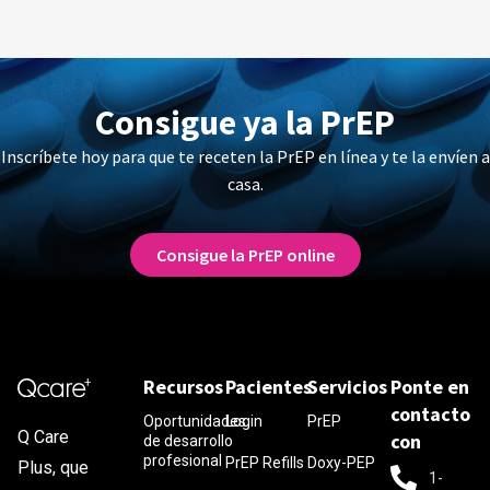
Consigue ya la PrEP
Inscríbete hoy para que te receten la PrEP en línea y te la envíen a
casa.
Consigue la PrEP online
Recursos
Pacientes
Servicios
Ponte en
contacto
Oportunidades
Login
PrEP
Q Care
con
de desarrollo
profesional
PrEP Refills
Doxy-PEP
Plus, que
1-