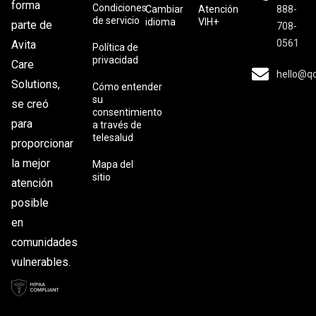
forma
Condiciones
Cambiar
Atención
888-
de servicio
idioma
VIH+
parte de
708-
0561
Avita
Política de
privacidad
Care
hello@q
Solutions,
Cómo entender
su
se creó
consentimiento
para
a través de
telesalud
proporcionar
la mejor
Mapa del
sitio
atención
posible
en
comunidades
vulnerables.