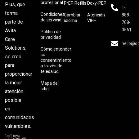
profesional
PrEP Refills
Doxy-PEP
Plus, que
1-
forma
Condiciones
Cambiar
Atención
888-
de servicio
idioma
VIH+
parte de
708-
0561
Avita
Política de
privacidad
Care
hello@q
Solutions,
Cómo entender
su
se creó
consentimiento
para
a través de
telesalud
proporcionar
la mejor
Mapa del
sitio
atención
posible
en
comunidades
vulnerables.