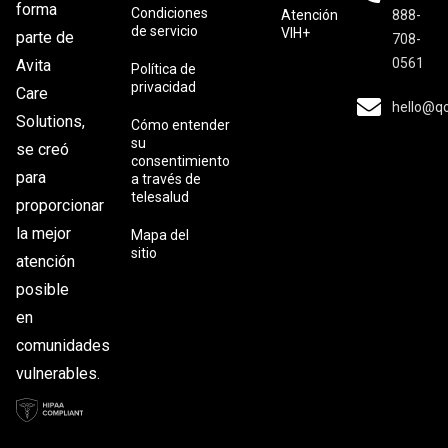
forma
Condiciones
Atención
888-
de servicio
VIH+
parte de
708-
0561
Avita
Política de
privacidad
Care
hello@q
Solutions,
Cómo entender
su
se creó
consentimiento
para
a través de
telesalud
proporcionar
la mejor
Mapa del
sitio
atención
posible
en
comunidades
vulnerables.