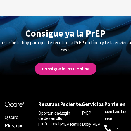
Consigue ya la PrEP
Inscríbete hoy para que te receten la PrEP en línea y te la envíen a
casa.
Consigue la PrEP online
Recursos
Pacientes
Servicios
Ponte en
contacto
Oportunidades
Login
PrEP
Q Care
con
de desarrollo
profesional
PrEP Refills
Doxy-PEP
Plus, que
1-