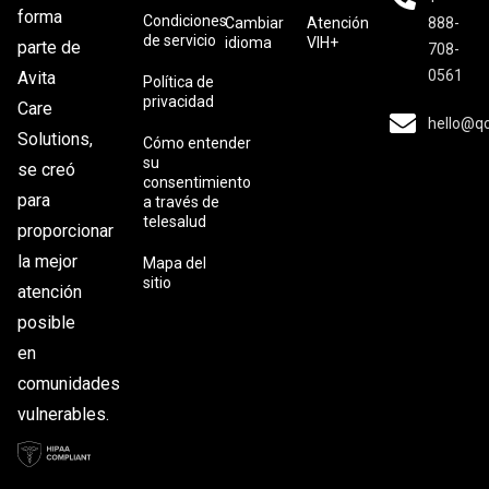
forma
Condiciones
Cambiar
Atención
888-
de servicio
idioma
VIH+
parte de
708-
0561
Avita
Política de
privacidad
Care
hello@q
Solutions,
Cómo entender
su
se creó
consentimiento
para
a través de
telesalud
proporcionar
la mejor
Mapa del
sitio
atención
posible
en
comunidades
vulnerables.