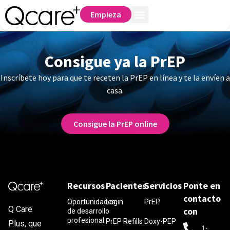
Empieza
Consigue ya la PrEP
Inscríbete hoy para que te receten la PrEP en línea y te la envíen a
casa.
Consigue la PrEP online
Recursos
Pacientes
Servicios
Ponte en
contacto
Oportunidades
Login
PrEP
Q Care
con
de desarrollo
profesional
PrEP Refills
Doxy-PEP
Plus, que
1-