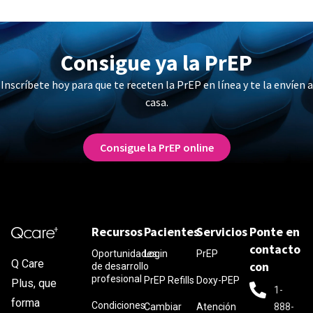
Consigue ya la PrEP
Inscríbete hoy para que te receten la PrEP en línea y te la envíen a
casa.
Consigue la PrEP online
Recursos
Pacientes
Servicios
Ponte en
contacto
Oportunidades
Login
PrEP
Q Care
con
de desarrollo
profesional
PrEP Refills
Doxy-PEP
Plus, que
1-
forma
Condiciones
Cambiar
Atención
888-