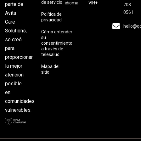
de servicio
idioma
VIH+
parte de
708-
0561
Avita
Política de
privacidad
Care
hello@q
Solutions,
Cómo entender
su
se creó
consentimiento
para
a través de
telesalud
proporcionar
la mejor
Mapa del
sitio
atención
posible
en
comunidades
vulnerables.