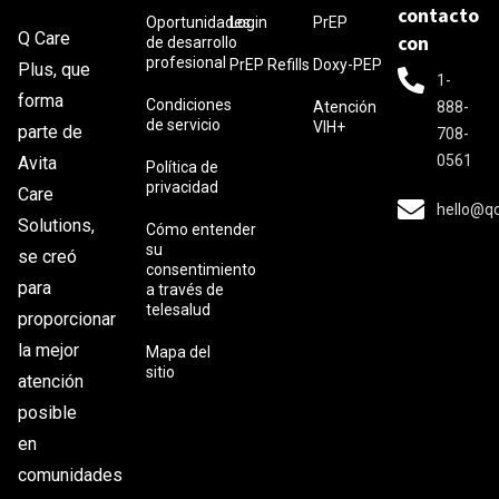
contacto
Oportunidades
Login
PrEP
Q Care
con
de desarrollo
profesional
PrEP Refills
Doxy-PEP
Plus, que
1-
forma
Condiciones
Atención
888-
de servicio
VIH+
parte de
708-
0561
Avita
Política de
privacidad
Care
hello@q
Solutions,
Cómo entender
su
se creó
consentimiento
para
a través de
telesalud
proporcionar
la mejor
Mapa del
sitio
atención
posible
en
comunidades