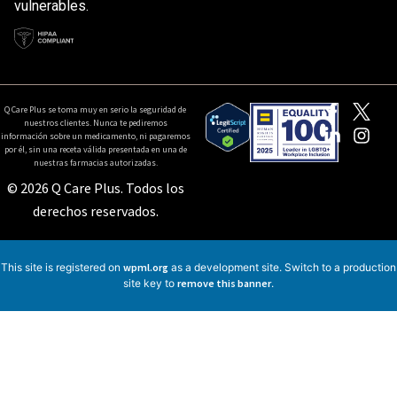
vulnerables.
Q Care Plus se toma muy en serio la seguridad de
nuestros clientes. Nunca te pediremos
información sobre un medicamento, ni pagaremos
por él, sin una receta válida presentada en una de
nuestras farmacias autorizadas.
© 2026 Q Care Plus. Todos los
derechos reservados.
This site is registered on
wpml.org
as a development site. Switch to a production
site key to
remove this banner
.