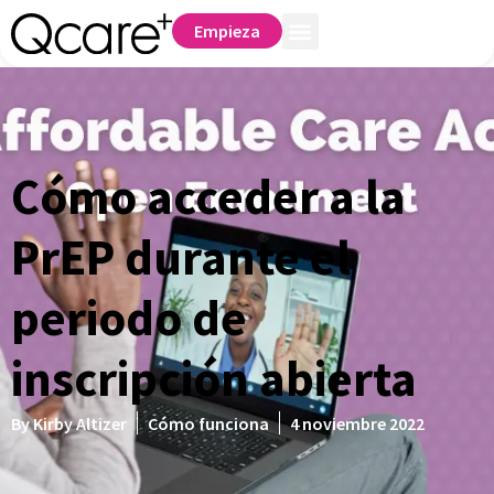
Empieza
Cómo acceder a la
PrEP durante el
periodo de
inscripción abierta
By
Kirby Altizer
Cómo funciona
4 noviembre 2022