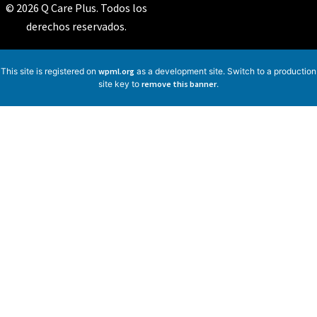
© 2026 Q Care Plus. Todos los
derechos reservados.
This site is registered on
wpml.org
as a development site. Switch to a production
site key to
remove this banner
.