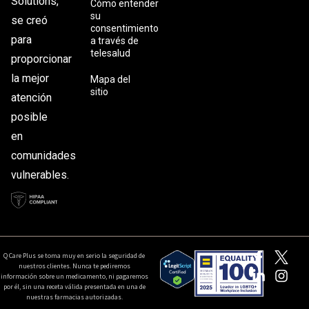
Solutions,
Cómo entender
su
se creó
consentimiento
para
a través de
telesalud
proporcionar
la mejor
Mapa del
sitio
atención
posible
en
comunidades
vulnerables.
Q Care Plus se toma muy en serio la seguridad de
nuestros clientes. Nunca te pediremos
información sobre un medicamento, ni pagaremos
por él, sin una receta válida presentada en una de
nuestras farmacias autorizadas.