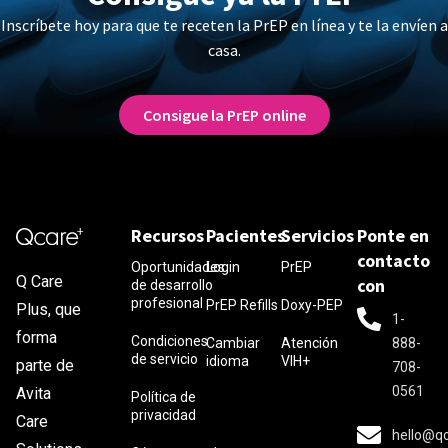
Inscríbete hoy para que te receten la PrEP en línea y te la envíen a
casa.
Consigue la PrEP online
Recursos
Pacientes
Servicios
Ponte en
contacto
Oportunidades
Login
PrEP
Q Care
con
de desarrollo
profesional
PrEP Refills
Doxy-PEP
Plus, que
1-
forma
Condiciones
Cambiar
Atención
888-
de servicio
idioma
VIH+
parte de
708-
0561
Avita
Política de
privacidad
Care
hello@q